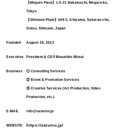
【Meguro Plant】1-5-21 Nakamachi, Meguro-ku,
Tokyo
【Shimane Plant】449-3, Ichiyama, Sakurae-cho,
Gotsu, Shimane, Japan
Founded
August 16, 2023
Executive
President & CEO Masahiko Mitsui
Business
① Consulting Services
② Event & Promotion Services
③ Creative Services (Art Production, Video
Production, etc.)
E-MAIL
info@saturno.jp
https://saturno.jp/
WEBSITE