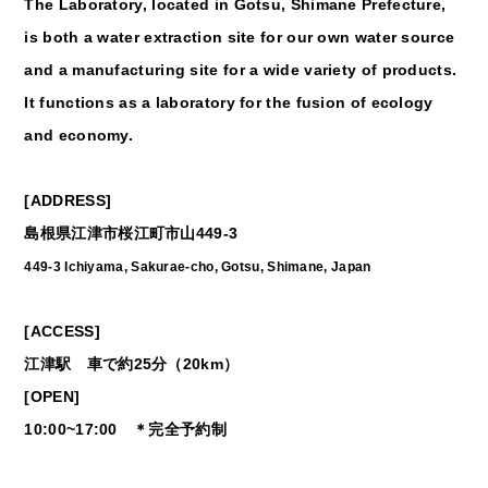
The Laboratory, located in Gotsu, Shimane Prefecture,
is both a water extraction site for our own water source
and a manufacturing site for a wide variety of products.
It functions as a laboratory for the fusion of ecology
and economy.
[ADDRESS]
島根県江津市桜江町市山449-3
449-3 Ichiyama, Sakurae-cho, Gotsu, Shimane, Japan
[ACCESS]
江津駅 車で約25分（20km）
[OPEN]
10:00~17:00 ＊完全予約制