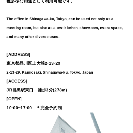
種多様な用途として利用可能です。
The office in Shinagawa-ku, Tokyo, can be used not only as a
meeting room, but also as a test kitchen, showroom, event space,
and many other diverse uses.
[ADDRESS]
東京都品川区上大崎2-13-29
2-13-29, Kamiosaki, Shinagawa-ku, Tokyo, Japan
[ACCESS]
JR目黒駅東口 徒歩3分(278m)
[OPEN]
10:00~17:00 ＊完全予約制