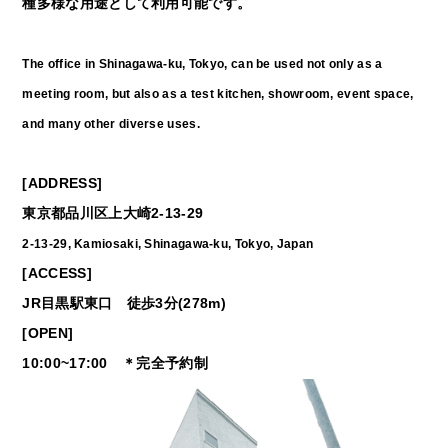
種多様な用途として利用可能です。
The office in Shinagawa-ku, Tokyo, can be used not only as a
meeting room, but also as a test kitchen, showroom, event space,
and many other diverse uses.
[ADDRESS]
東京都品川区上大崎2-13-29
2-13-29, Kamiosaki, Shinagawa-ku, Tokyo, Japan
[ACCESS]
JR目黒駅東口 徒歩3分(278m)
[OPEN]
10:00~17:00 ＊完全予約制