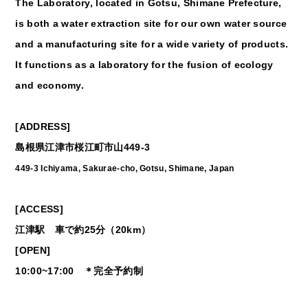
The Laboratory, located in Gotsu, Shimane Prefecture,
is both a water extraction site for our own water source
and a manufacturing site for a wide variety of products.
It functions as a laboratory for the fusion of ecology
and economy.
[ADDRESS]
島根県江津市桜江町市山449-3
449-3 Ichiyama, Sakurae-cho, Gotsu, Shimane, Japan
[ACCESS]
江津駅 車で約25分（20km）
[OPEN]
10:00~17:00 ＊完全予約制