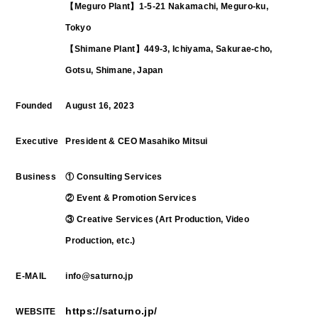
【Meguro Plant】1-5-21 Nakamachi, Meguro-ku,
Tokyo
【Shimane Plant】449-3, Ichiyama, Sakurae-cho,
Gotsu, Shimane, Japan
Founded
August 16, 2023
Executive
President & CEO Masahiko Mitsui
Business
① Consulting Services
② Event & Promotion Services
③ Creative Services (Art Production, Video
Production, etc.)
E-MAIL
info@saturno.jp
https://saturno.jp/
WEBSITE